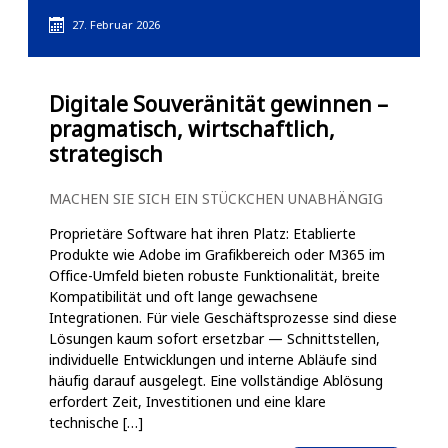
IT-
27. Februar 2026
Strategie
—
Digitale Souveränität gewinnen –
Den
pragmatisch, wirtschaftlich,
nächsten
strategisch
Schritt
MACHEN SIE SICH EIN STÜCKCHEN UNABHÄNGIG
bewusst
Proprietäre Software hat ihren Platz: Etablierte
gestalten
Produkte wie Adobe im Grafikbereich oder M365 im
Office-Umfeld bieten robuste Funktionalität, breite
Kompatibilität und oft lange gewachsene
Integrationen. Für viele Geschäftsprozesse sind diese
Lösungen kaum sofort ersetzbar — Schnittstellen,
individuelle Entwicklungen und interne Abläufe sind
häufig darauf ausgelegt. Eine vollständige Ablösung
erfordert Zeit, Investitionen und eine klare
technische […]