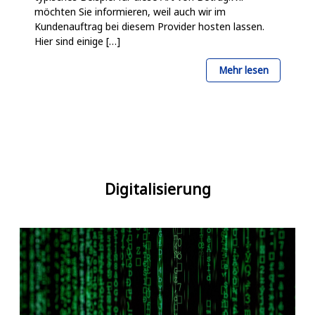
möchten Sie informieren, weil auch wir im
Kundenauftrag bei diesem Provider hosten lassen.
Hier sind einige […]
über
Mehr lesen
Warnung
vor
Phishing-
E-
Mails:
Digitalisierung
Erkennen
und
Handeln