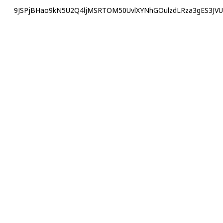
9JSPjBHao9kN5U2Q4ljMSRTOM50UvlXYNhGOulzdLRza3gES3JVUKRX