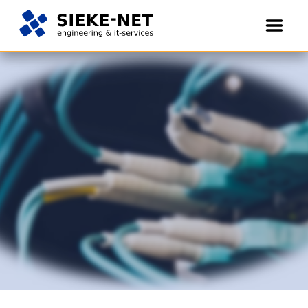
Öffne
Menü
engineering
SIEKE-
Springe
&
NET
zum
it-
Inhalt
services