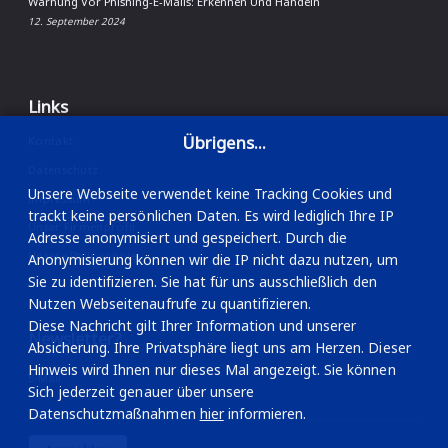
Warnung Vor Phishing-E-Mails: Erkennen Und Handeln
12. September 2024
Links
Übrigens...
Kontakt
Datenschutz
Unsere Webseite verwendet keine Tracking Cookies und
Impressum
trackt keine persönlichen Daten. Es wird lediglich Ihre IP
Unser Firmenprofil
Adresse anonymisiert und gespeichert. Durch die
Unsere Philosophie
Anonymisierung können wir die IP nicht dazu nutzen, um
Sie zu identifizieren. Sie hat für uns ausschließlich den
Nutzen Webseitenaufrufe zu quantifizieren.
Diese Nachricht gilt Ihrer Information und unserer
Newsletter?
Absicherung. Ihre Privatsphäre liegt uns am Herzen. Dieser
Hinweis wird Ihnen nur dieses Mal angezeigt. Sie können
E-Mail
Sich jederzeit genauer über unsere
Datenschutzmaßnahmen
hier
informieren.