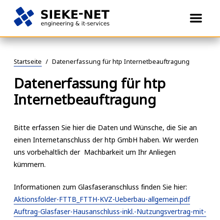
Öffne
Menü
engineering
SIEKE-
Springe
&
NET
zum
it-
Startseite
/
Datenerfassung für htp Internetbeauftragung
Inhalt
services
Datenerfassung für htp
Internetbeauftragung
Bitte erfassen Sie hier die Daten und Wünsche, die Sie an
einen Internetanschluss der htp GmbH haben. Wir werden
uns vorbehaltlich der Machbarkeit um Ihr Anliegen
kümmern.
Informationen zum Glasfaseranschluss finden Sie hier:
Aktionsfolder-FTTB_FTTH-KVZ-Ueberbau-allgemein.pdf
Auftrag-Glasfaser-Hausanschluss-inkl.-Nutzungsvertrag-mit-