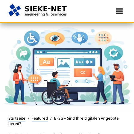
Öffne
Menü
engineering
SIEKE-
Springe
&
NET
zum
it-
Inhalt
services
Startseite
/
Featured
/
BFSG – Sind Ihre digitalen Angebote
bereit?