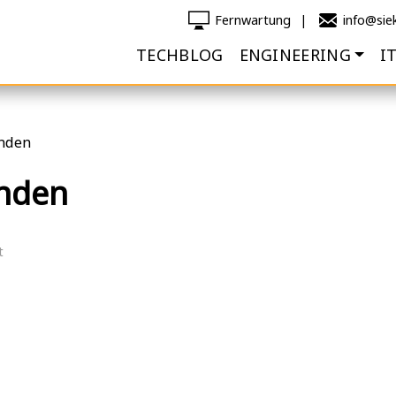
Fernwartung
info@sie
TECHBLOG
ENGINEERING
I
unden
unden
t