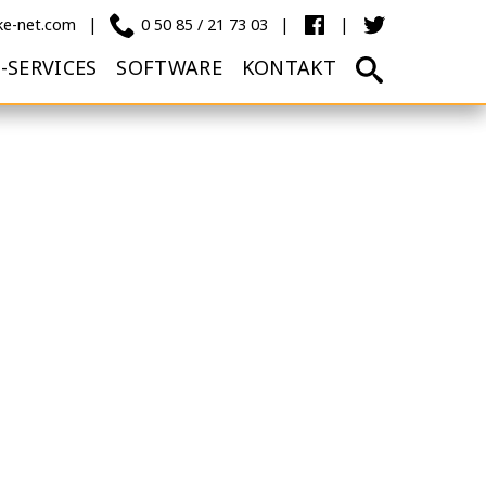
ke-net.com
0 50 85 / 21 73 03
Facebook
Twitter
Öffne
T-SERVICES
SOFTWARE
KONTAKT
Suche