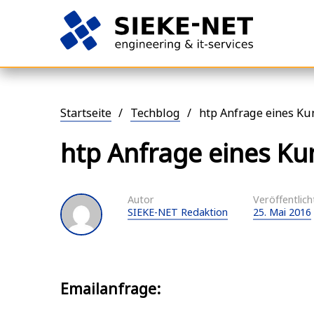
engineering
SIEKE-
Springe
&
NET
zum
it-
Startseite
/
Techblog
/
htp Anfrage eines K
Inhalt
services
htp Anfrage eines K
Autor
Veröffentlich
SIEKE-NET Redaktion
25. Mai 2016
Emailanfrage: